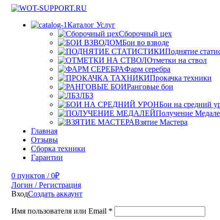
Каталог Услуг
Сборочный цех
Бои во взводе
Поднятие стати
Отметки на ствол
Фарм серебра
Прокачка техники
Ранговые бои
ЛБЗ
Бои на средний у
Получение Медал
Взятие Мастера
Главная
Отзывы
Сборка техники
Гарантии
0
пунктов
/
0
₽
Логин / Регистрация
Вход
Создать аккаунт
Имя пользователя или Email
*