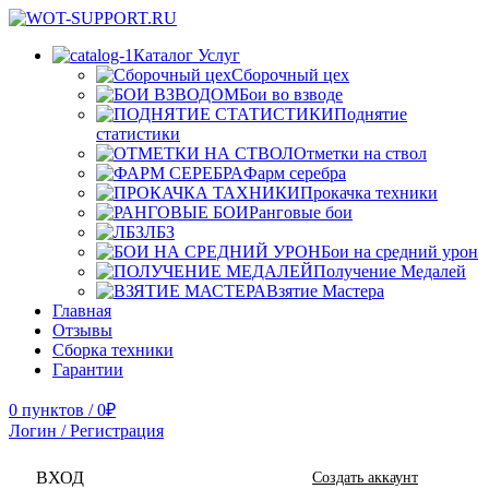
Каталог Услуг
Сборочный цех
Бои во взводе
Поднятие
статистики
Отметки на ствол
Фарм серебра
Прокачка техники
Ранговые бои
ЛБЗ
Бои на средний урон
Получение Медалей
Взятие Мастера
Главная
Отзывы
Сборка техники
Гарантии
0
пунктов
/
0
₽
Логин / Регистрация
ВХОД
Создать аккаунт