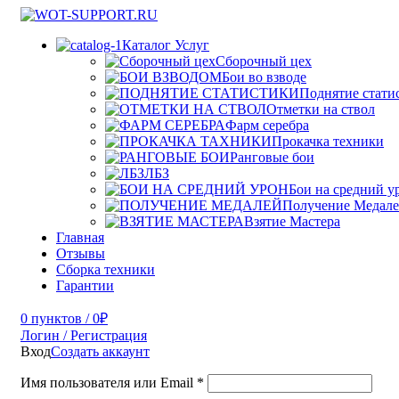
Каталог Услуг
Сборочный цех
Бои во взводе
Поднятие стати
Отметки на ствол
Фарм серебра
Прокачка техники
Ранговые бои
ЛБЗ
Бои на средний у
Получение Медал
Взятие Мастера
Главная
Отзывы
Сборка техники
Гарантии
0
пунктов
/
0
₽
Логин / Регистрация
Вход
Создать аккаунт
Имя пользователя или Email
*