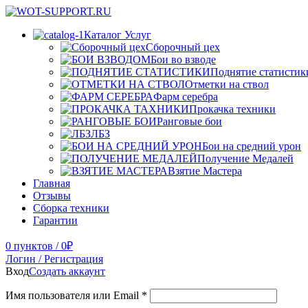
Каталог Услуг
Сборочный цех
Бои во взводе
Поднятие статистик
Отметки на ствол
Фарм серебра
Прокачка техники
Ранговые бои
ЛБЗ
Бои на средний урон
Получение Медалей
Взятие Мастера
Главная
Отзывы
Сборка техники
Гарантии
0
пунктов
/
0
₽
Логин / Регистрация
Вход
Создать аккаунт
Имя пользователя или Email
*