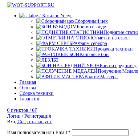
Каталог Услуг
Сборочный цех
Бои во взводе
Поднятие стати
Отметки на ствол
Фарм серебра
Прокачка техники
Ранговые бои
ЛБЗ
Бои на средний у
Получение Медал
Взятие Мастера
Главная
Отзывы
Сборка техники
Гарантии
0
пунктов
/
0
₽
Логин / Регистрация
Вход
Создать аккаунт
Имя пользователя или Email
*