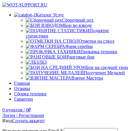
Каталог Услуг
Сборочный цех
Бои во взводе
Поднятие
статистики
Отметки на ствол
Фарм серебра
Прокачка техники
Ранговые бои
ЛБЗ
Бои на средний урон
Получение Медалей
Взятие Мастера
Главная
Отзывы
Сборка техники
Гарантии
0
пунктов
/
0
₽
Логин / Регистрация
Вход
Создать аккаунт
Имя пользователя или Email
*