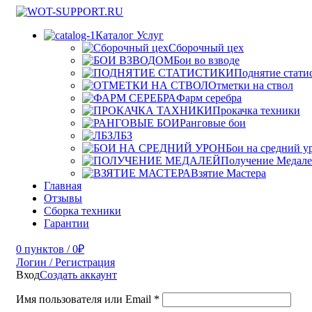
Каталог Услуг
Сборочный цех
Бои во взводе
Поднятие стати
Отметки на ствол
Фарм серебра
Прокачка техники
Ранговые бои
ЛБЗ
Бои на средний у
Получение Медал
Взятие Мастера
Главная
Отзывы
Сборка техники
Гарантии
0
пунктов
/
0
₽
Логин / Регистрация
Вход
Создать аккаунт
Имя пользователя или Email
*